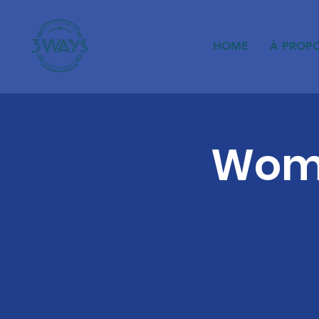
HOME
À PROP
Wome