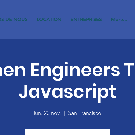
OS DE NOUS
LOCATION
ENTREPRISES
More...
n Engineers 
Javascript
lun. 20 nov.
  |  
San Francisco