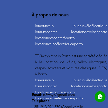
À propos de nous
louerunvélo louerunvéloélectrique
lourunscooter locationdevélosàporto
locationdescooteràporto
locationvélosélectriqueàporto
TT-3ways rent in Porto est une société dédiée
à la location de vélos, vélos électriques,
vespas, scooters et voitures classiques (2 CV)
à Porto.
louerunvélo louerunvéloélectrique
lourunscooter locationdevélosàporto
locationdescooteràporto
Email
:
tt3ways@gmail.com
locationvélosélectriqueàporto
Téléphone
:
+351 913 074 570 (Appel vers le